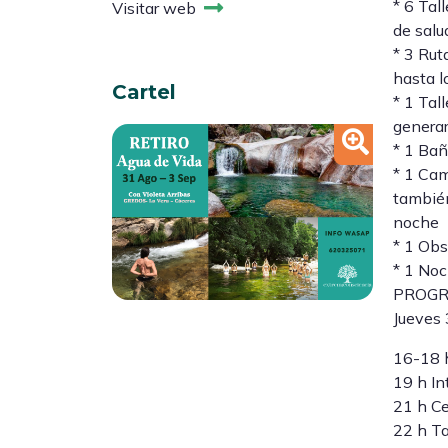
* 6 Tal
Visitar web
de salu
* 3 Rut
hasta l
Cartel
* 1 Tal
generar
* 1 Bañ
* 1 Cam
también
noche
* 1 Obs
* 1 Noc
PROG
Jueves
16-18 h
19 h In
21 h Ce
22 h Ta