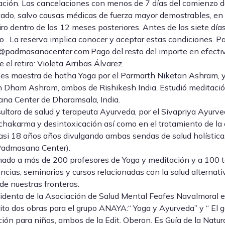
ción. Las cancelaciones con menos de 7 días del comienzo del
ado, salvo causas médicas de fuerza mayor demostrables, en
tiro dentro de los 12 meses posteriores. Antes de los siete dí
o . La reserva implica conocer y aceptar estas condiciones. Pa
@padmasanacenter.com.Pago del resto del importe en efectivo 
 el retiro: Violeta Arribas Álvarez.
 es maestra de hatha Yoga por el Parmarth Niketan Ashram, y d
n Dham Ashram, ambos de Rishikesh India. Estudió meditac
na Center de Dharamsala, India.
ultora de salud y terapeuta Ayurveda, por el Sivapriya Ayurved
hakarma y desintoxicación así como en el tratamiento de la 
asi 18 años años divulgando ambas sendas de salud holística
Padmasana Center).
ado a más de 200 profesores de Yoga y meditación y a 100 t
ncias, seminarios y cursos relacionadas con la salud alternati
 de nuestras fronteras.
identa de la Asociación de Salud Mental Feafes Navalmoral e
ito dos obras para el grupo ANAYA:“ Yoga y Ayurveda” y “ El g
ión para niños, ambos de la Edit. Oberon. Es Guía de la Natur