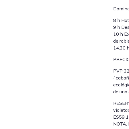
Doming
8 h Ha
9 h De
10 h Ex
de robl
14.30 h
PRECIO,
PVP 325
( cabañ
ecológi
de una 
RESERVA
violet
ES59 14
NOTA. 