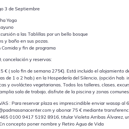
o 3 de Septiembre
tha Yoga
sayuno
cursión a las Tablillas por un bello bosque
es y baño en sus pozas.
 Comida y fin de programa
 cancelación y reservas:
 € ( solo fin de semana 275€). Está incluido el alojamiento 
as de 1 o 2 hab.) en la Hospedería del Silencio, (opción hab. i
cas y ovolácteo vegetarianas, Todos los talleres, clases, excu
amplia sala de trabajo, disfrute de la piscina y zonas comunes 
S : Para reservar plaza es imprescindible enviar wasap al
a@padmasanacenter.com y abonar 75 € mediante transferenci
65 0100 9417 5192 8916, titular Violeta Arribas Álvarez, una
En concepto poner nombre y Retiro Agua de Vida