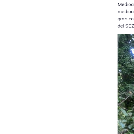
Medioam
medioam
gran co
del SEZ