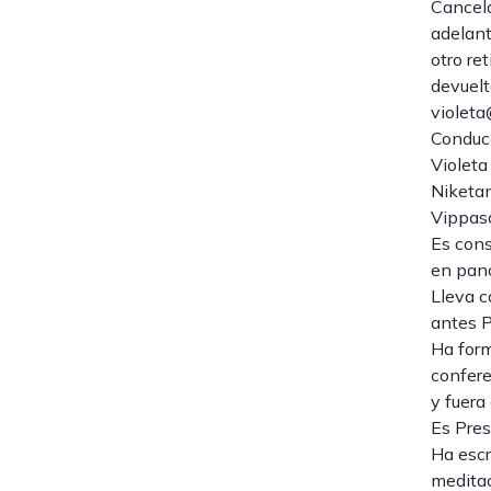
Cancela
adelant
otro re
devuelt
violeta
Conduce
Violeta
Niketa
Vippasa
Es cons
en panc
Lleva c
antes 
Ha form
confere
y fuera
Es Pres
Ha escr
meditac