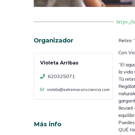
https:/
Organizador
Retiro 
Con Vio
Violeta Arribas
“El agu
la vida
620325071
Tú reti
Regálat
violeta@extremaconsciencia.com
natural
gargant
llevaré
equilib
Puedes 
Más info
QUÉ HAR