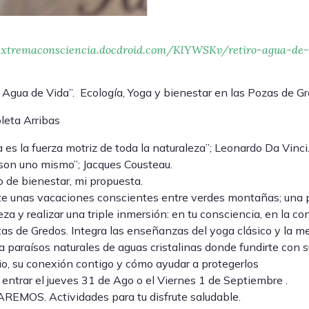
/extremaconsciencia.docdroid.com/KlYWSKv/retiro-agua-de-
“ Agua de Vida”. Ecología, Yoga y bienestar en las Pozas de Gr
leta Arribas
a es la fuerza motriz de toda la naturaleza”; Leonardo Da Vinci.
 son uno mismo”; Jacques Cousteau.
ro de bienestar, mi propuesta.
e unas vacaciones conscientes entre verdes montañas; una p
eza y realizar una triple inmersión: en tu consciencia, en la 
as de Gredos. Integra las enseñanzas del yoga clásico y la
 a paraísos naturales de aguas cristalinas donde fundirte con 
rio, su conexión contigo y cómo ayudar a protegerlos
entrar el jueves 31 de Ago o el Viernes 1 de Septiembre .
EMOS. Actividades para tu disfrute saludable.