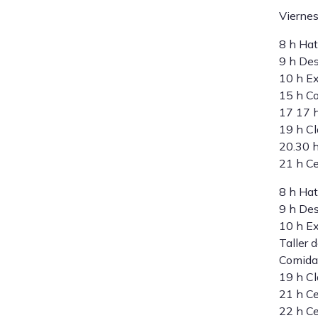
Vierne
8 h Hat
9 h De
10 h Ex
15 h C
17 17 h
19 h Cl
20.30 
21 h Ce
8 h Hat
9 h De
10 h Ex
Taller 
Comida
19 h Cl
21 h C
22 h Ce