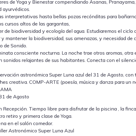
leres de Yoga y Bienestar compendiando Asanas, Pranayama, 
d ayurvédicos.
as interpretativas hasta bellas pozas recónditas para bañar
os cursos altos de las gargantas,
ler de biodiversidad y ecología del agua. Estudiaremos el cicl
 y mantener la biodiversidad, sus amenazas, y necesidad de 
o de Sonido.
inata consciente nocturna. La noche trae otros aromas, otra e
 sonidos relajantes de sus habitantes. Conecta con el silencio
ervación astronómica Super Luna azul del 31 de Agosto, con t
hes creativa. COMP-ARTE (poesía, música y danza para un noch
RAMA
 31 de Agosto
 Recepción. Tiempo libre para disfrutar de la piscina , la finca
tro retiro y primera clase de Yoga.
na en el salón comedor.
ller Astronómico Super Luna Azul